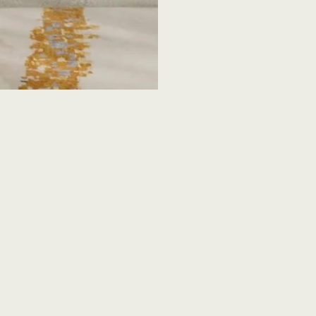
gura
Profundidade
Pot