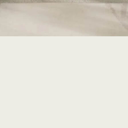
Características:
Altura
Lar