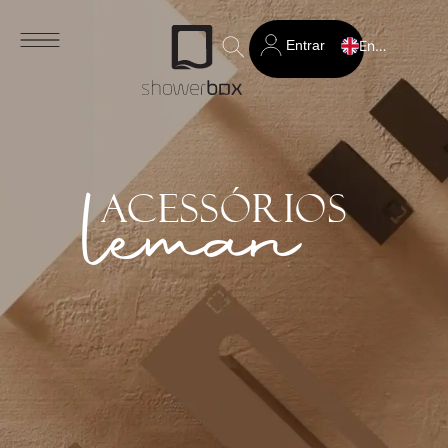
Entrar
English
Search
for:
leman
acessórios