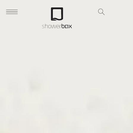
Search
for: