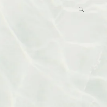
Search
for: