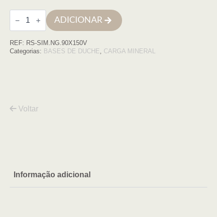
Quantidade
ADICIONAR
de
Base
de
REF:
RS-SIM.NG.90X150V
duche
SIMPLE
Categorias:
BASES DE DUCHE
,
CARGA MINERAL
90x150
NEGRO
COM
VDA
Voltar
Informação adicional