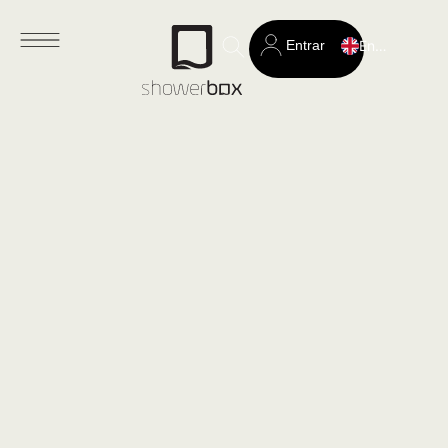
Entrar
English
Search
for: