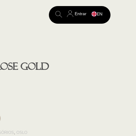
Entrar
EN
Search
for:
ROSE GOLD
SÓRIOS
,
OSLO