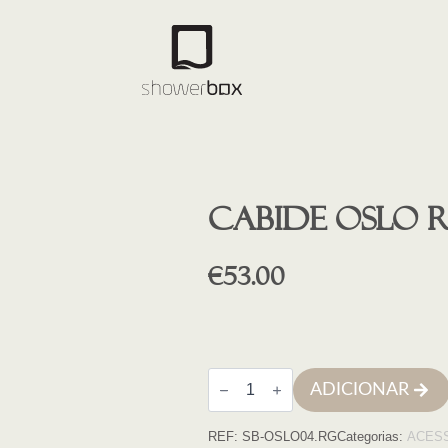
Cabide OSLO 
€
53.00
Quantidade
ADICIONAR
de
Cabide
OSLO
REF:
SB-OSLO04.RG
Categorias:
ACES
ROSE