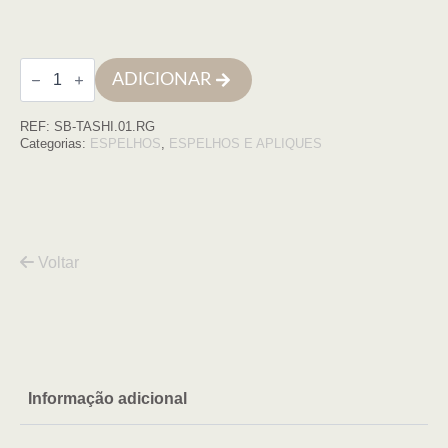
Quantidade
ADICIONAR
de
Espelho
led
REF:
SB-TASHI.01.RG
oval
50x90
Categorias:
ESPELHOS
,
ESPELHOS E APLIQUES
moldura
ouro
rosa
retroiluminado
c/de
Voltar
Informação adicional