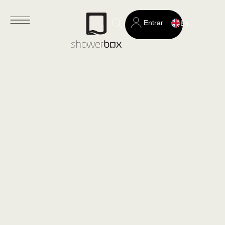
Entrar
English
Search
for: