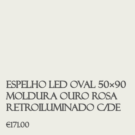
Espelho led oval 50×90
moldura ouro rosa
retroiluminado c/de
€
171.00