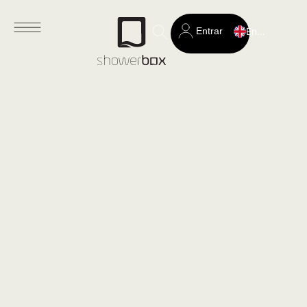
Entrar
English
Search
for: