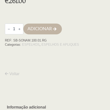
€
261.00
Quantidade
ADICIONAR
de
Espelho
led
REF:
SB-SONAM.100.01.RG
redondo
D100
Categorias:
ESPELHOS
,
ESPELHOS E APLIQUES
moldura
ouro
rosa
retroiluminado
c/
Voltar
Informação adicional