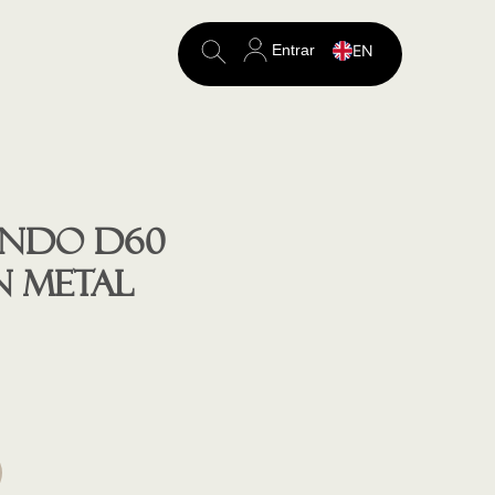
Entrar
EN
Search
for:
ondo D60
 metal