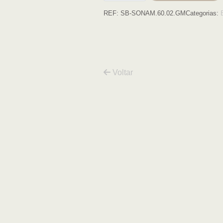
redondo
REF:
SB-SONAM.60.02.GM
Categorias:
D60
moldura
gun
metal
Voltar