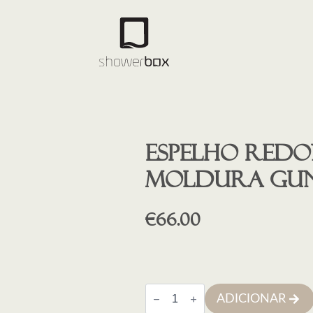
Espelho red
moldura gun
€
66.00
Quantidade
ADICIONAR
de
Espelho