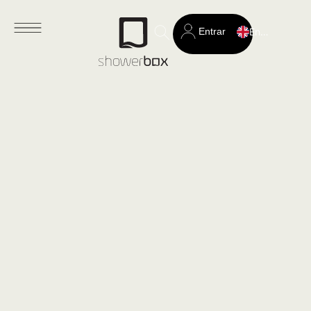
Entrar
English
Search
for: