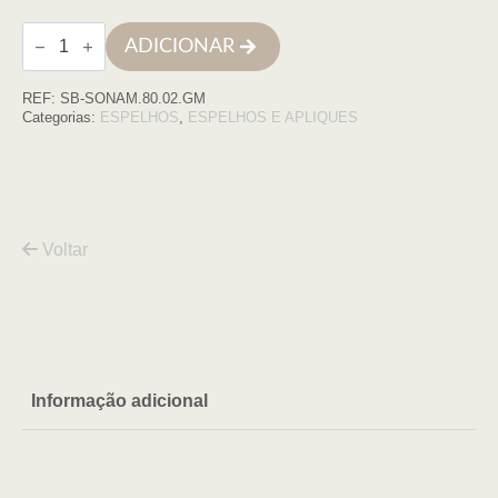
Quantidade
ADICIONAR
de
Espelho
redondo
REF:
SB-SONAM.80.02.GM
D80
moldura
Categorias:
ESPELHOS
,
ESPELHOS E APLIQUES
gun
metal
Voltar
Informação adicional