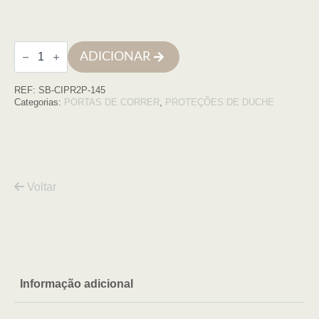
Quantidade
ADICIONAR
de
Frontal
de
REF:
SB-CIPR2P-145
duche
CIPRIA
Categorias:
PORTAS DE CORRER
,
PROTEÇÕES DE DUCHE
2P
(143,5
a
147,5)
x195,
6mm,
cr.
Voltar
tr
Informação adicional