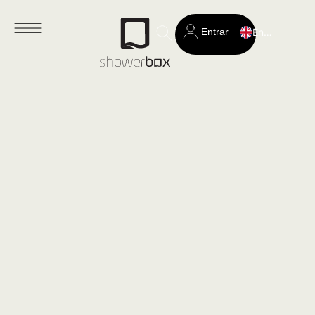
Entrar
English
Search
for: