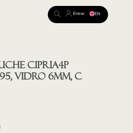
Entrar
EN
Search
for:
uche CIPRIA4P
 x195, vidro 6mm, c