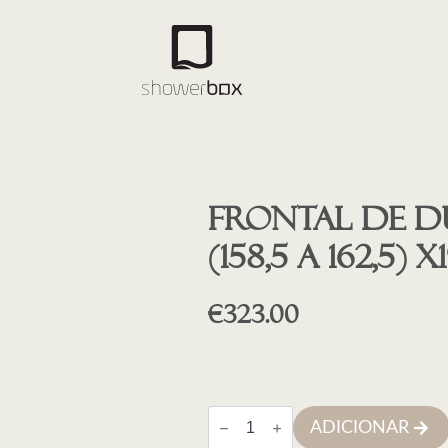
Frontal de d
(158,5 a 162,5)
€
323.00
Quantidade
ADICIONAR
de
Frontal