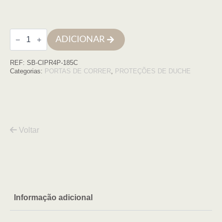
Quantidade
ADICIONAR
de
Frontal
de
REF:
SB-CIPR4P-185C
duche
CIPRIA4P
Categorias:
PORTAS DE CORRER
,
PROTEÇÕES DE DUCHE
(183,5
a
187,5)
x195,
vidro
6mm,
c
Voltar
Informação adicional