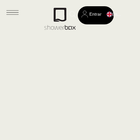
Entrar
English
Search
for: