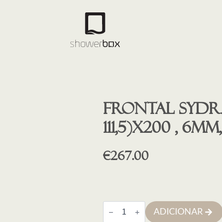
Frontal SYDRA
111,5)X200 , 6
€
267.00
Quantidade
ADICIONAR
de
Frontal