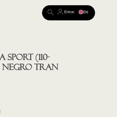
Entrar
EN
Search
for:
 SPORT (110-
MM, NEGRO TRAN