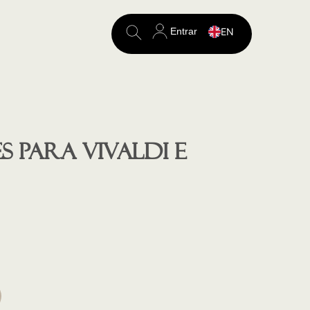
Entrar
EN
Search
for:
 para Vivaldi e