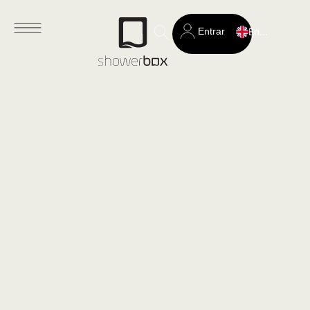
Entrar
English
Search
for: