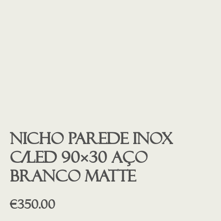
Nicho parede inox
c/led 90×30 aço
branco matte
€
350.00