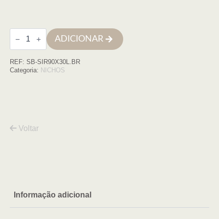
Quantidade
ADICIONAR
de
Nicho
parede
REF:
SB-SIR90X30L.BR
inox
c/led
Categoria:
NICHOS
90x30
aço
branco
matte
Voltar
Informação adicional