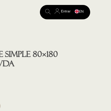
Entrar
EN
Search
for:
 SIMPLE 80×180
VDA