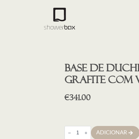
Base de duche
GRAFITE COM 
€
341.00
Quantidade
ADICIONAR
de
Base