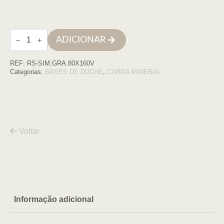
Quantidade
ADICIONAR
de
Base
de
REF:
RS-SIM.GRA.80X160V
duche
SIMPLE
Categorias:
BASES DE DUCHE
,
CARGA MINERAL
80x160
grafito
COM
VDA
Voltar
Informação adicional