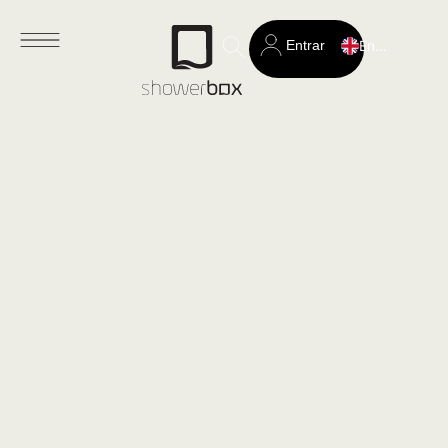
Entrar
English
Search
for: