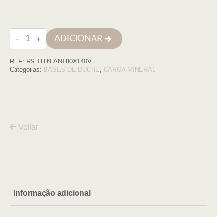
Quantidade
ADICIONAR
de
Base
de
REF:
RS-THIN.ANT80X140V
duche
THIN
Categorias:
BASES DE DUCHE
,
CARGA MINERAL
80x140
ANTRACITE
COM
VDA
Voltar
Informação adicional