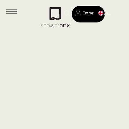
Entrar
English
Search
for: