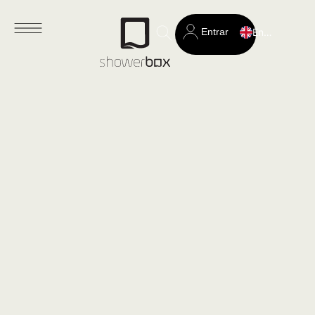
Entrar
English
Search
for: