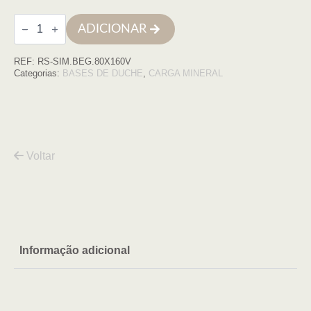
Quantidade
ADICIONAR
de
Base
de
REF:
RS-SIM.BEG.80X160V
duche
SIMPLE
Categorias:
BASES DE DUCHE
,
CARGA MINERAL
80x160
BEGE
COM
VDA
Voltar
Informação adicional