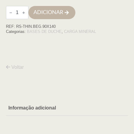
Quantidade
ADICIONAR
de
Base
de
REF:
RS-THIN.BEG.90X140
duche
THIN
Categorias:
BASES DE DUCHE
,
CARGA MINERAL
90X140
BEJE
COM
VDA
Voltar
Informação adicional