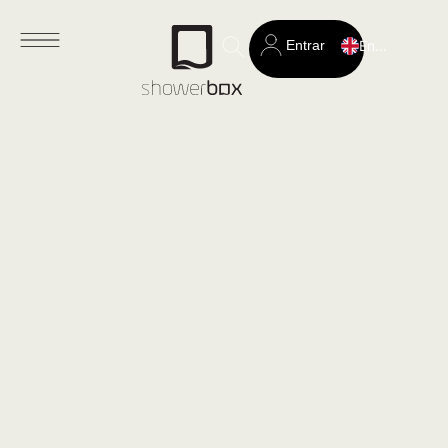
Entrar
English
Search
for: