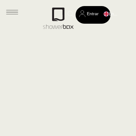
Entrar
English
Search
for: