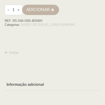
Quantidade
ADICIONAR
de
Base
de
REF:
RS-SIM.GRA.80X80V
duche
SIMPLE
Categorias:
BASES DE DUCHE
,
CARGA MINERAL
80x80
GRAFITO
COM
VDA
Voltar
Informação adicional