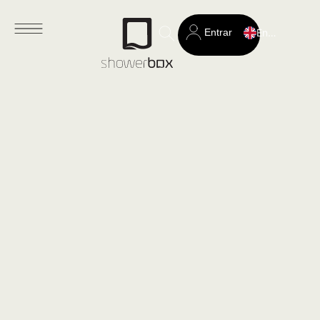
Entrar
English
Search
for: