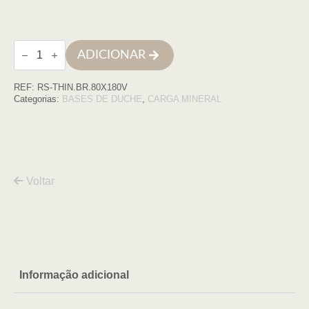
Quantidade
ADICIONAR
de
Base
de
REF:
RS-THIN.BR.80X180V
duche
THIN
Categorias:
BASES DE DUCHE
,
CARGA MINERAL
80X180
BRANCO
COM
VDA
Voltar
Informação adicional