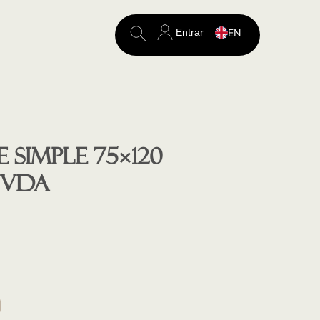
Entrar
EN
Search
for:
 SIMPLE 75×120
 VDA