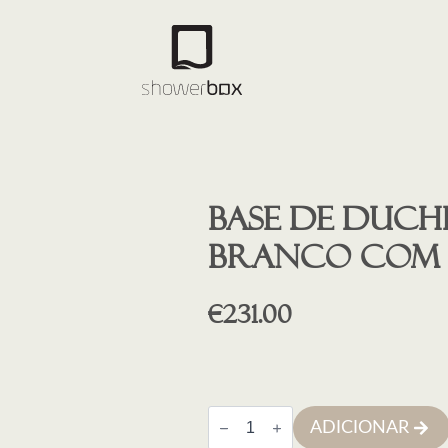
Base de duche
BRANCO COM
€
231.00
Quantidade
ADICIONAR
de
Base