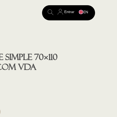
Entrar
EN
Search
for:
SIMPLE 70×110
COM VDA