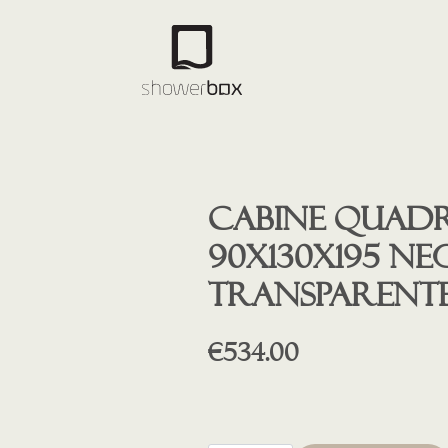
Cabine quad
90x130x195 NE
transparent
€
534.00