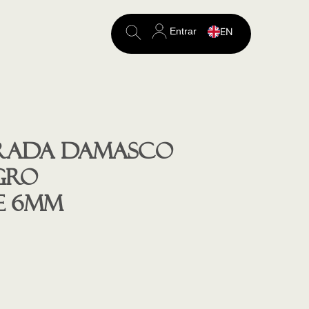
Entrar
EN
Search
for:
rada Damasco
GRO
e 6mm