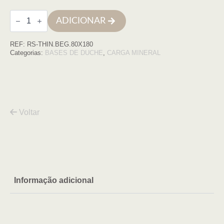
Quantidade
ADICIONAR
de
Base
de
REF:
RS-THIN.BEG.80X180
duche
THIN
Categorias:
BASES DE DUCHE
,
CARGA MINERAL
80X180
BEGE
COM
VDA
Voltar
Informação adicional