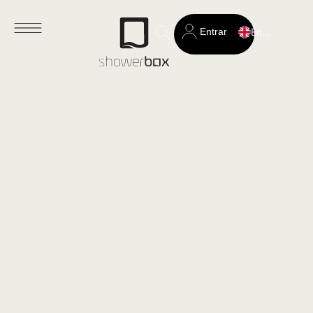
Entrar
English
Search
for: