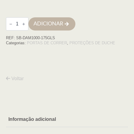
Quantidade
ADICIONAR
de
Frontal
Damasco
REF:
SB-DAM1000-175GLS
1000,
175cm
Categorias:
PORTAS DE CORRER
,
PROTEÇÕES DE DUCHE
(173,5
-
178,5),
PERFIL
DOURADO
Voltar
Informação adicional