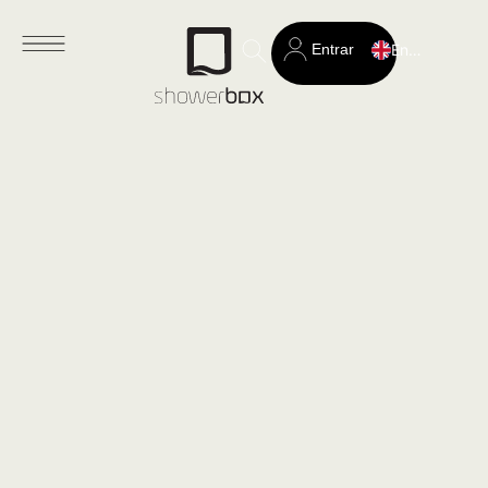
Entrar
English
Search
for: