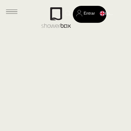
Entrar
English
Search
for: