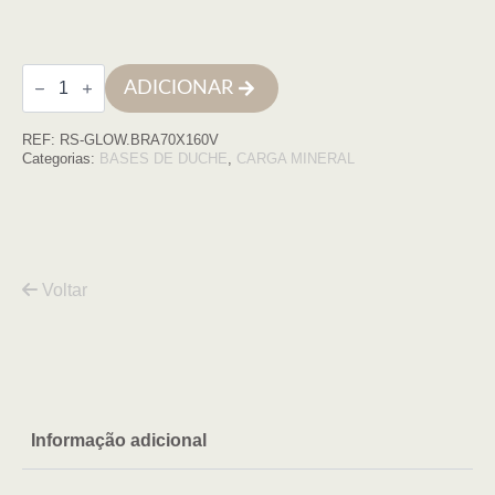
Quantidade
ADICIONAR
de
Base
de
REF:
RS-GLOW.BRA70X160V
duche
GLOW
Categorias:
BASES DE DUCHE
,
CARGA MINERAL
70x160
BRANCA
COM
VDA
Voltar
Informação adicional