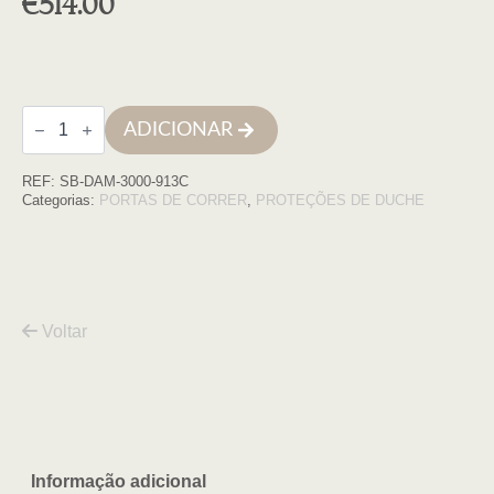
€
514.00
Quantidade
ADICIONAR
de
Cabine
quadrada
REF:
SB-DAM-3000-913C
Damasco
90x130x195
Categorias:
PORTAS DE CORRER
,
PROTEÇÕES DE DUCHE
CROMO
transparente
6mm
Voltar
Informação adicional