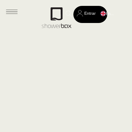
Entrar
English
Search
for: