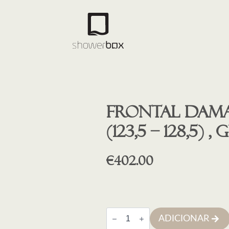
Frontal Damas
(123,5 – 128,5)
€
402.00
Quantidade
ADICIONAR
de
Frontal