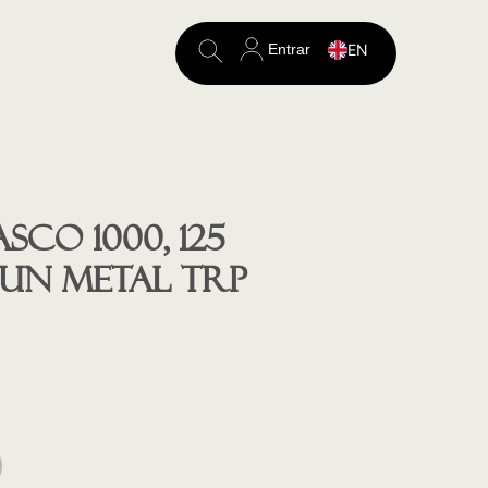
Entrar
EN
Search
for:
co 1000, 125
 , GUN METAL TRP