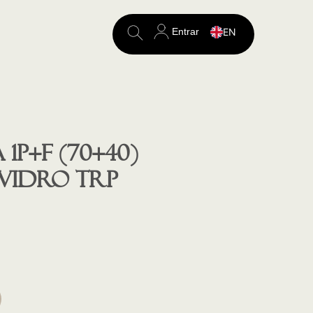
Entrar
EN
Search
for:
1P+F (70+40)
 Vidro trp