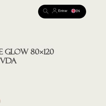
Entrar
EN
Search
for:
e GLOW 80×120
 VDA