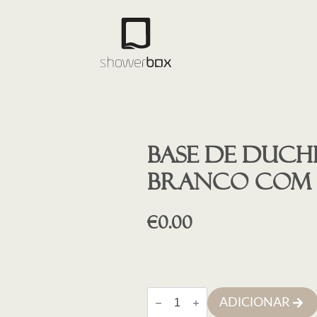
Base de duch
BRANCO COM
€
0.00
Quantidade
ADICIONAR
de
Base