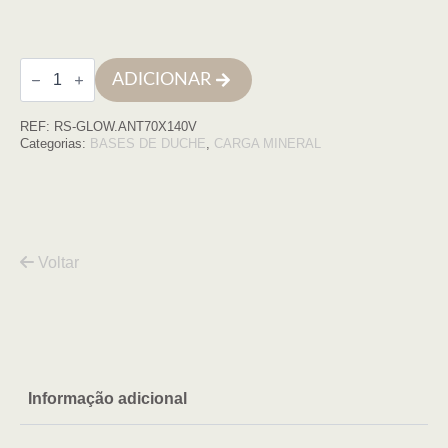
Quantidade
ADICIONAR
de
Base
de
REF:
RS-GLOW.ANT70X140V
duche
GLOW
Categorias:
BASES DE DUCHE
,
CARGA MINERAL
70x140
Antracite
COM
VDA
Voltar
Informação adicional