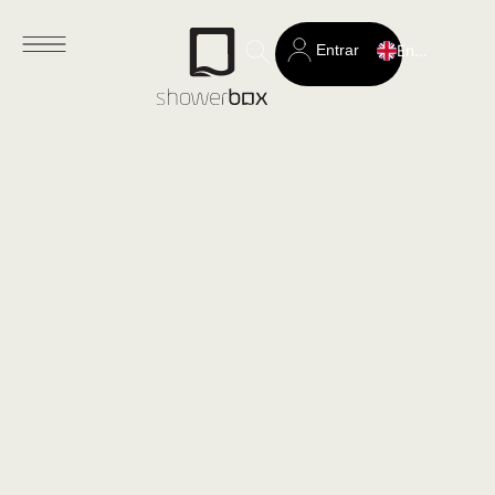
Entrar
English
Search
for: