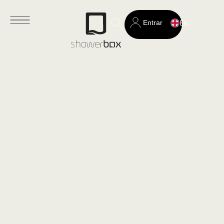
Entrar
English
Search
for: