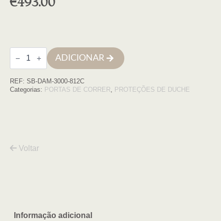
€
493.00
Quantidade
ADICIONAR
de
Cabine
quadrada
REF:
SB-DAM-3000-812C
Damasco
80x120x195
Categorias:
PORTAS DE CORRER
,
PROTEÇÕES DE DUCHE
cromo
transparente
6mm
Voltar
Informação adicional