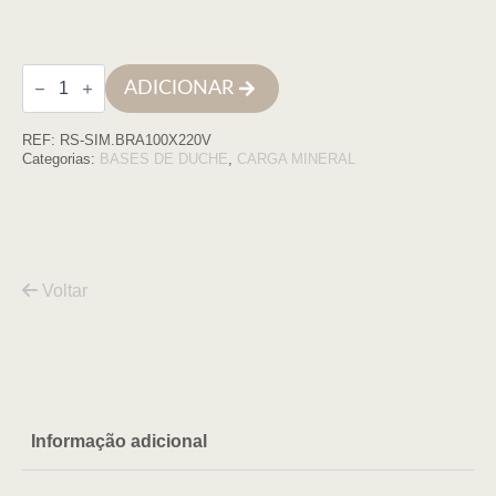
Quantidade
ADICIONAR
de
Base
de
REF:
RS-SIM.BRA100X220V
duche
SIMPLE
Categorias:
BASES DE DUCHE
,
CARGA MINERAL
100x220
branca
COM
VDA
Voltar
Informação adicional