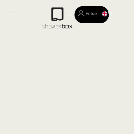
Entrar
English
Search
for: