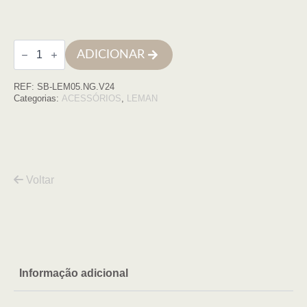
Quantidade
ADICIONAR
de
Porta
rolos
REF:
SB-LEM05.NG.V24
LEMAN
negro
Categorias:
ACESSÓRIOS
,
LEMAN
mate
(versão
2024)
Voltar
Informação adicional