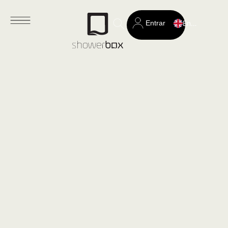
Entrar
English
Search
for: