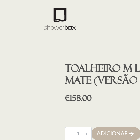
Toalheiro M 
mate (versão 
€
158.00
Quantidade
ADICIONAR
de
Toalheiro