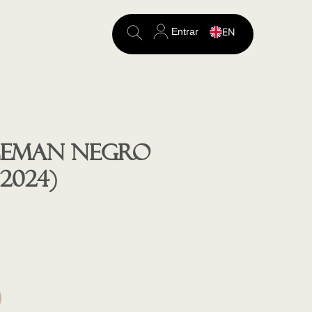
Entrar
EN
Search
for:
LEMAN negro
2024)