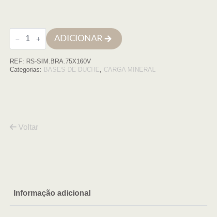
Quantidade
ADICIONAR
de
Base
de
REF:
RS-SIM.BRA.75X160V
duche
SIMPLE
Categorias:
BASES DE DUCHE
,
CARGA MINERAL
75x160
BRANCO
COM
VDA
Voltar
Informação adicional