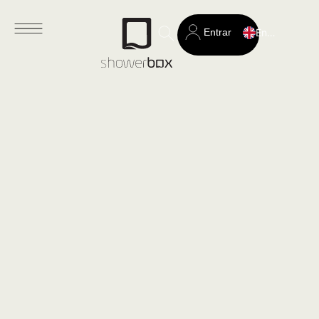
Entrar
English
Search
for: