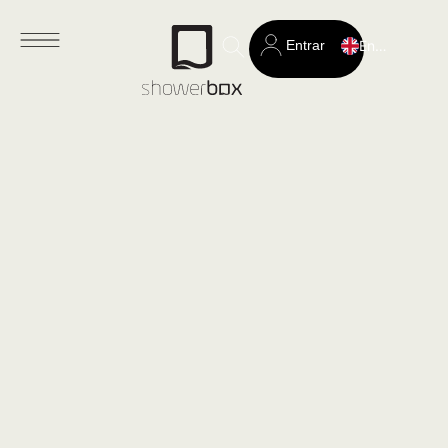
Entrar
English
Search
for: