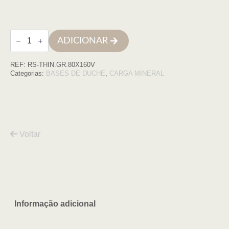
Quantidade
ADICIONAR
de
Base
de
REF:
RS-THIN.GR.80X160V
duche
THIN
Categorias:
BASES DE DUCHE
,
CARGA MINERAL
80X160
Grafite
COM
VDA
Voltar
Informação adicional