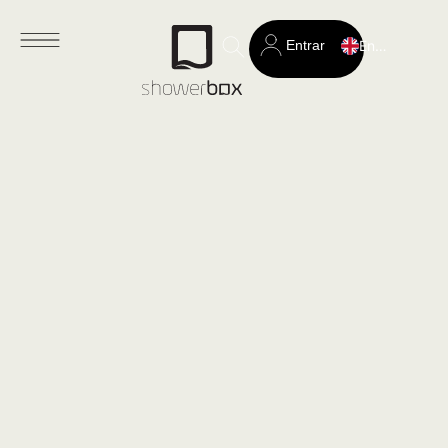
Entrar
English
Search
for: