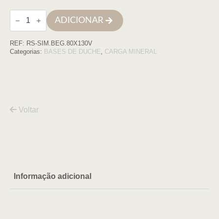
Quantidade
ADICIONAR
de
Base
de
REF:
RS-SIM.BEG.80X130V
duche
SIMPLE
Categorias:
BASES DE DUCHE
,
CARGA MINERAL
80x130
BEGE
COM
VDA
Voltar
Informação adicional