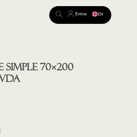
Entrar
EN
Search
for:
 SIMPLE 70×200
 VDA