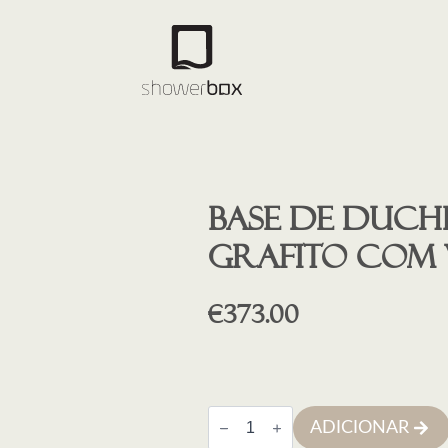
Base de duche
grafito COM
€
373.00
Quantidade
ADICIONAR
de
Base