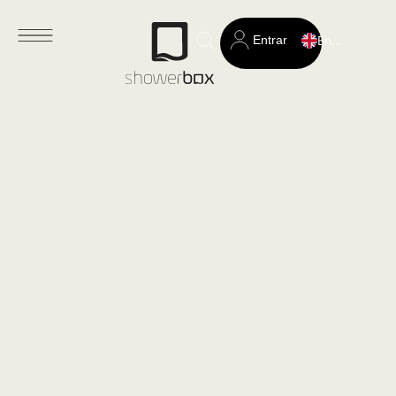
Entrar
English
Search
for: