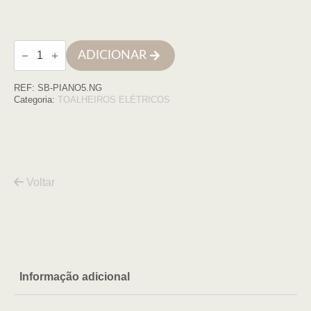
Quantidade
ADICIONAR
de
Toalheiro
eletrico
REF:
SB-PIANO5.NG
5
barras,
Categoria:
TOALHEIROS ELÉTRICOS
aço
inox,
NEGRO
Voltar
Informação adicional