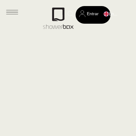
Entrar
English
Search
for: