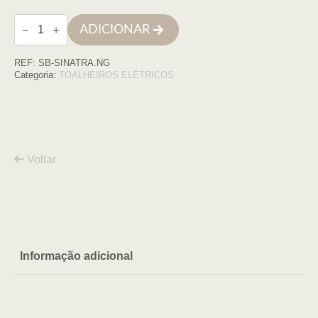
Quantidade
ADICIONAR
de
Toalheiro
eletrico
REF:
SB-SINATRA.NG
,
aço
Categoria:
TOALHEIROS ELÉTRICOS
inox,
NEGRO
Voltar
Informação adicional