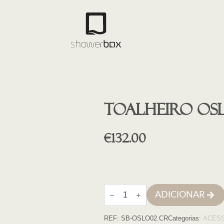
Toalheiro O
€
132.00
Quantidade
ADICIONAR
de
Toalheiro
OSLO
REF:
SB-OSLO02.CR
Categorias:
ACES
60cm