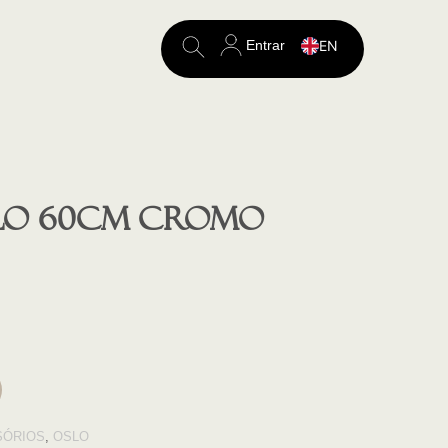
Entrar
EN
Search
for:
SLO 60cm CROMO
SÓRIOS
,
OSLO