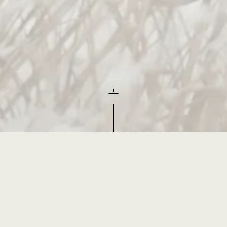
Tudo
Carga mineral
Acrílico