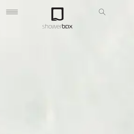
Search
for: