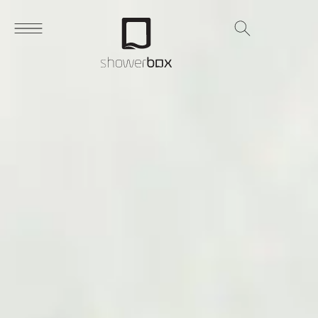
Search
for: