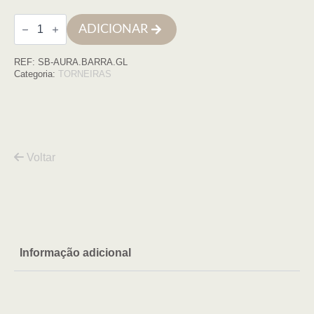
Quantidade
ADICIONAR
de
Barra
de
REF:
SB-AURA.BARRA.GL
duche
AURA
Categoria:
TORNEIRAS
ouro
Voltar
Informação adicional