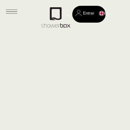
Entrar
English
Search
for: