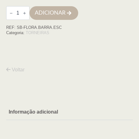
Quantidade
ADICIONAR
de
Barra
de
REF:
SB-FLORA.BARRA.ESC
duche
FLORA
Categoria:
TORNEIRAS
escovado
Voltar
Informação adicional