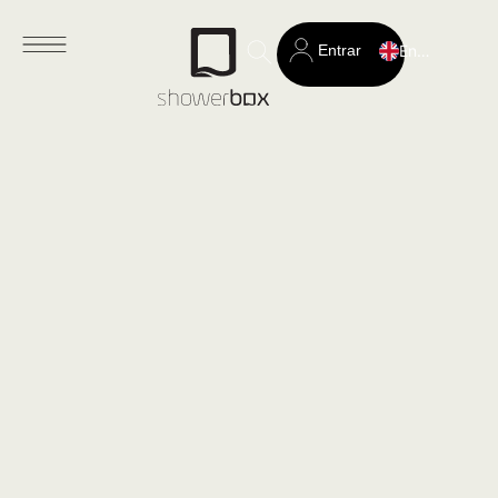
Entrar
English
Search
for: